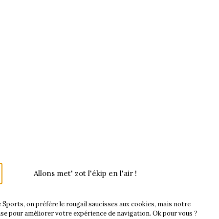
Allons met' zot l'ékip en l'air !
PROPOS
LIENS UTILES
 Sports, on préfère le rougail saucisses aux cookies, mais notre
GV/CGU
Contact
lise pour améliorer votre expérience de navigation. Ok pour vous ?