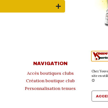
NAVIGATION
À 
Chez Youve
Accès boutiques clubs
C
site en uti
Création boutique club
Politiq
😊
Personnalisation tenues
Menti
ACCE