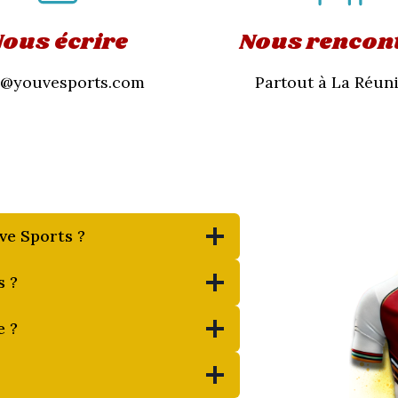
ous écrire
Nous rencon
o@youvesports.com
Partout à La Réuni
ve Sports ?
s ?
e ?