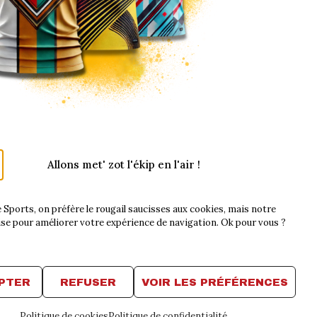
Allons met' zot l'ékip en l'air !
PROPOS
LIENS UTILES
 Sports, on préfère le rougail saucisses aux cookies, mais notre
GV/CGU
Contact
lise pour améliorer votre expérience de navigation. Ok pour vous ?
ue de retour
Politique de cookies
ons légales
Politique de
confidentialité
PTER
REFUSER
VOIR LES PRÉFÉRENCES
Politique de cookies
Politique de confidentialité