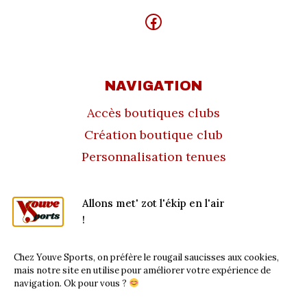
Facebook
NAVIGATION
Accès boutiques clubs
Création boutique club
Personnalisation tenues
À PROPOS
Allons met' zot l'ékip en l'air
!
CGV/CGU
Politique de retour
Chez Youve Sports, on préfère le rougail saucisses aux cookies,
Mentions légales
mais notre site en utilise pour améliorer votre expérience de
navigation. Ok pour vous ?